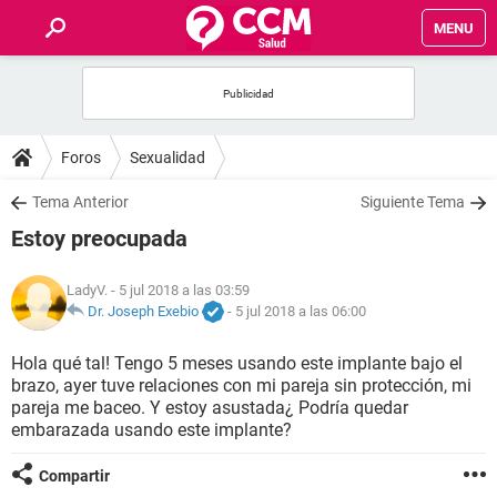
MENU
INICIO
FOROS
Foros
Sexualidad
SALUD
Tema Anterior
Siguiente Tema
Estoy preocupada
FAMILIA
LadyV.
- 5 jul 2018 a las 03:59
NUTRICIÓN
Dr. Joseph Exebio
-
5 jul 2018 a las 06:00
Hola qué tal! Tengo 5 meses usando este implante bajo el
BIENESTAR
brazo, ayer tuve relaciones con mi pareja sin protección, mi
pareja me baceo. Y estoy asustada¿ Podría quedar
SEXUALIDAD
embarazada usando este implante?
Compartir
GLOSARIO