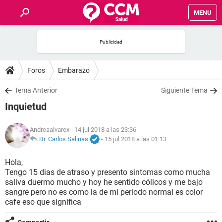
MENU
INICIO
FOROS
Foros
Embarazo
SALUD
Tema Anterior
Siguiente Tema
Inquietud
FAMILIA
Andreaalvarex
- 14 jul 2018 a las 23:36
NUTRICIÓN
Dr. Carlos Salinas
-
15 jul 2018 a las 01:13
Hola,
BIENESTAR
Tengo 15 dias de atraso y presento sintomas como mucha
saliva duermo mucho y hoy he sentido cólicos y me bajo
SEXUALIDAD
sangre pero no es como la de mi periodo normal es color
cafe eso que significa
GLOSARIO