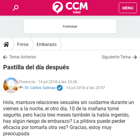
MENU
INICIO
FOROS
Foros
Embarazo
SALUD
Tema Anterior
Siguiente Tema
Pastilla del día después
FAMILIA
Florencia
- 14 jul 2018 a las 23:36
NUTRICIÓN
Dr. Carlos Salinas
-
14 jul 2018 a las 23:57
Hola, mantuve relaciones sexuales sin cuidarme durante un
BIENESTAR
viernes a la noche, el otro día, 10 de la mañana tomé
segurite, pero hacía tres meses también la había ingerido,
SEXUALIDAD
hay algún riesgo de embarazo? La píldora puede perder
eficacia por tomarla otra vez? Gracias, estoy muy
preocupada
GLOSARIO