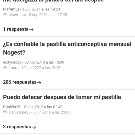
Mafemuz
-
16 jul 2011 a las 19:53
alberto-sp
-
8 sep 2011 a las 17:45
1 respuesta
¿Es confiable la pastilla anticonceptiva mensual
Nogest?
edilysnoop
-
30 nov 2013 a las 13:49
Laura
-
10 jun 2022 a las 19:16
206 respuestas
Puedo defecar despues de tomar mi pastilla
Daniela25
-
18 abr 2012 a las 02:40
Danistone25
-
5 jun 2016 a las 23:47
3 respuestas