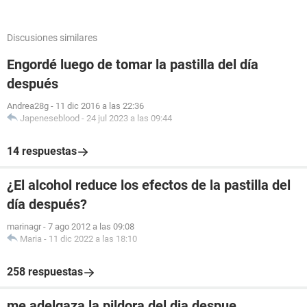
Discusiones similares
Engordé luego de tomar la pastilla del día
después
Andrea28g
-
11 dic 2016 a las 22:36
Japeneseblood
-
24 jul 2023 a las 09:44
14 respuestas
¿El alcohol reduce los efectos de la pastilla del
día después?
marinagr
-
7 ago 2012 a las 09:08
Maria
-
11 dic 2022 a las 18:10
258 respuestas
me adelgaza la pildora del dia despue