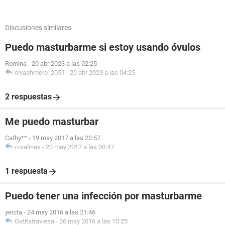
Discusiones similares
Puedo masturbarme si estoy usando óvulos
Romina
-
20 abr 2023 a las 02:25
elyaahmero_2051
-
20 abr 2023 a las 04:25
2 respuestas
Me puedo masturbar
Cathy**
-
19 may 2017 a las 22:57
c-salinas
-
20 may 2017 a las 00:47
1 respuesta
Puedo tener una infección por masturbarme
yecita
-
24 may 2016 a las 21:46
Gatitatraviesa
-
26 may 2016 a las 10:25