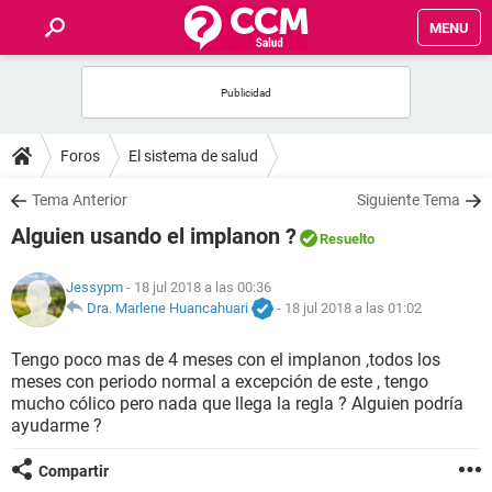
MENU
INICIO
FOROS
Foros
El sistema de salud
SALUD
Tema Anterior
Siguiente Tema
Alguien usando el implanon ?
Resuelto
FAMILIA
Jessypm
- 18 jul 2018 a las 00:36
NUTRICIÓN
Dra. Marlene Huancahuari
-
18 jul 2018 a las 01:02
Tengo poco mas de 4 meses con el implanon ,todos los
BIENESTAR
meses con periodo normal a excepción de este , tengo
mucho cólico pero nada que llega la regla ? Alguien podría
SEXUALIDAD
ayudarme ?
Compartir
GLOSARIO