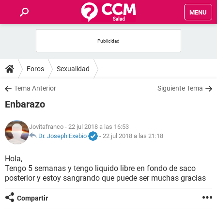
MENU
INICIO
FOROS
Foros
Sexualidad
SALUD
Tema Anterior
Siguiente Tema
Enbarazo
FAMILIA
Jovitafranco
- 22 jul 2018 a las 16:53
NUTRICIÓN
Dr. Joseph Exebio
-
22 jul 2018 a las 21:18
Hola,
BIENESTAR
Tengo 5 semanas y tengo liquido libre en fondo de saco
posterior y estoy sangrando que puede ser muchas gracias
SEXUALIDAD
Compartir
GLOSARIO