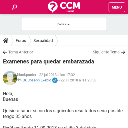
MENU
INICIO
FOROS
Foros
Sexualidad
SALUD
Tema Anterior
Siguiente Tema
Examenes para quedar embarazada
FAMILIA
blackpanter
- 22 jul 2018 a las 17:32
NUTRICIÓN
Dr. Joseph Exebio
-
22 jul 2018 a las 23:58
Hola,
BIENESTAR
Buenas
SEXUALIDAD
Quisiera saber si con los siguientes resultados sería posible.
tengo 35 años
GLOSARIO
Perfil realizado 11-09-2018 en el dia 3 del ciclo