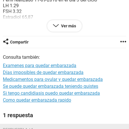
LH 1.29
FSH 3.32
Estradiol 65,87
TSH 0.679
Ver más
Prolactina 60,23
Progesterona 13.81 en el dia 21
Leptina 4.4
Compartir
Debido a un microadenomoma hipofisiario me ordenaron
Consulta también:
cabergolina para nivelar la prolactina. y poder quedar
embarazada.
Examenes para quedar embarazada
Días imposibles de quedar embarazada
Perfil realizado este mes el dia 14-07-2018 en el dia 3 del
Medicamentos para ovular y quedar embarazada
ciclo
LH 3.21
Se puede quedar embarazada teniendo quistes
FSH 7,41
Si tengo candidiasis puedo quedar embarazada
Estradiol 183
Como quedar embarazada rapido
TSH 1,78
Prolactina 5,54
1 respuesta
Progesterona 12.06 en el dia 21
Quisiera pedirle por favor informacion de como estoy y si