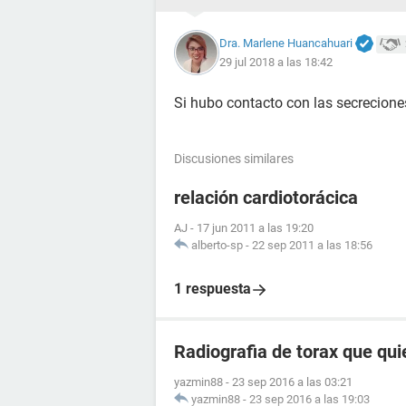
Dra. Marlene Huancahuari
29 jul 2018 a las 18:42
Si hubo contacto con las secreciones
Discusiones similares
relación cardiotorácica
AJ
-
17 jun 2011 a las 19:20
alberto-sp
-
22 sep 2011 a las 18:56
1 respuesta
Radiografia de torax que qui
yazmin88
-
23 sep 2016 a las 03:21
yazmin88
-
23 sep 2016 a las 19:03