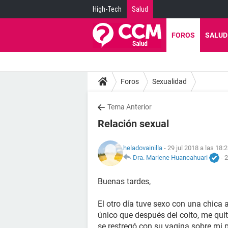
High-Tech
Salud
FOROS
SALUD
Foros
Sexualidad
Tema Anterior
Relación sexual
heladovainilla
- 29 jul 2018 a las 18:
Dra. Marlene Huancahuari
-
2
Buenas tardes,
El otro día tuve sexo con una chica 
único que después del coito, me quit
se restregó con su vagina sobre mi 