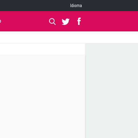
Idioma
O