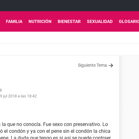
FAMILIA
NUTRICIÓN
BIENESTAR
SEXUALIDAD
GLOSARI
Siguiente Tema
28
9 jul 2018 a las 18:42
a la que no conocía. Fue sexo con preservativo. Lo
ó el condón y ya con el pene sin el condón la chica
pene. La duda que tengo es si así se puede contraer