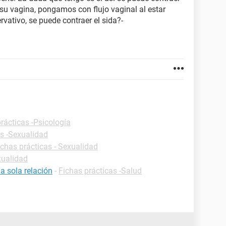
ga su vagina, pongamos con flujo vaginal al estar
rvativo, se puede contraer el sida?-
rácticas -Psicología
as -Sexualidad
ichas prácticas - Sexualidad
xualidad
a sola relación
-
Fichas prácticas -Salud