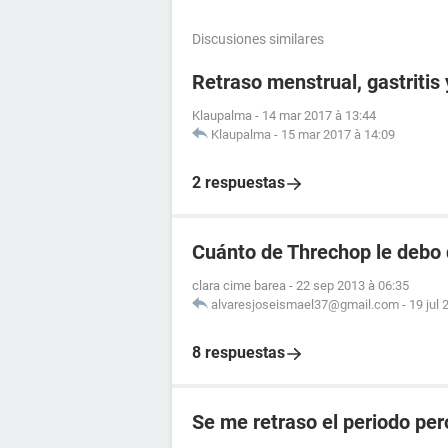
Discusiones similares
Retraso menstrual, gastritis
Klaupalma
-
14 mar 2017 à 13:44
Klaupalma
-
15 mar 2017 à 14:09
2 respuestas
Cuánto de Threchop le debo 
clara cime barea
-
22 sep 2013 à 06:35
alvaresjoseismael37@gmail.com
-
19 jul 
8 respuestas
Se me retraso el periodo per