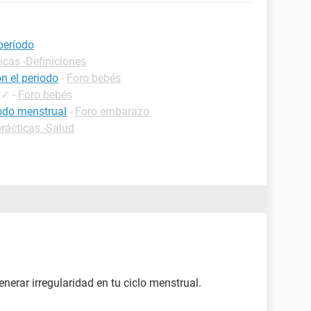
 período
icas -Definiciones
on el periodo
-
Foro bebés
✓
-
Foro bebés
iodo menstrual
-
Foro embarazo
rácticas -Salud
nerar irregularidad en tu ciclo menstrual.