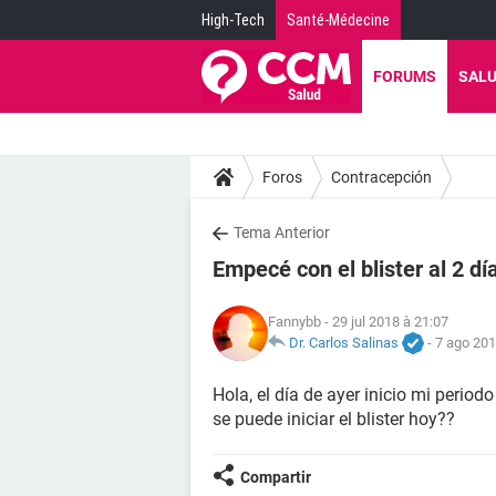
High-Tech
Santé-Médecine
FORUMS
SAL
Foros
Contracepción
Tema Anterior
Empecé con el blister al 2 dí
Fannybb
- 29 jul 2018 à 21:07
Dr. Carlos Salinas
-
7 ago 201
Hola, el día de ayer inicio mi period
se puede iniciar el blister hoy??
Compartir