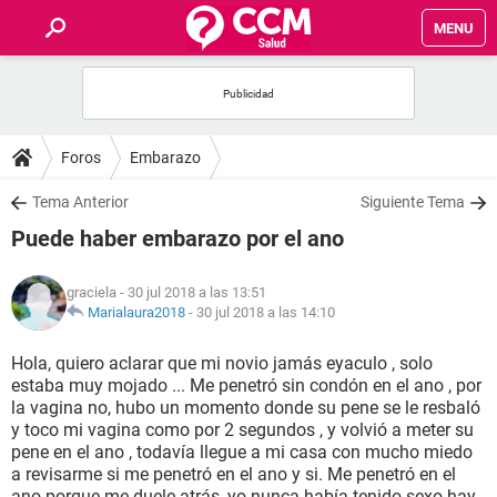
MENU
INICIO
FOROS
Foros
Embarazo
SALUD
Tema Anterior
Siguiente Tema
Puede haber embarazo por el ano
FAMILIA
graciela
- 30 jul 2018 a las 13:51
NUTRICIÓN
Marialaura2018
-
30 jul 2018 a las 14:10
Hola, quiero aclarar que mi novio jamás eyaculo , solo
BIENESTAR
estaba muy mojado ... Me penetró sin condón en el ano , por
la vagina no, hubo un momento donde su pene se le resbaló
SEXUALIDAD
y toco mi vagina como por 2 segundos , y volvió a meter su
pene en el ano , todavía llegue a mi casa con mucho miedo
a revisarme si me penetró en el ano y si. Me penetró en el
GLOSARIO
ano porque me duele atrás, yo nunca había tenido sexo hay