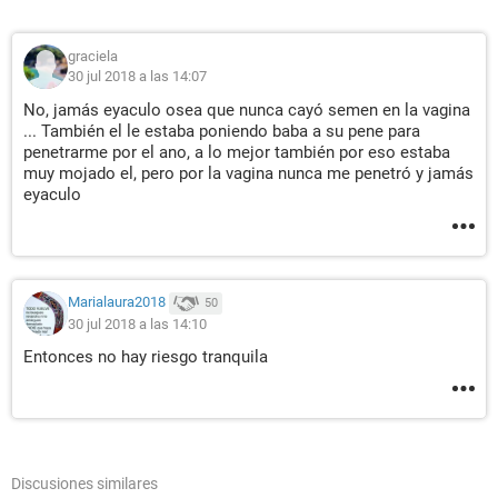
graciela
30 jul 2018 a las 14:07
No, jamás eyaculo osea que nunca cayó semen en la vagina
... También el le estaba poniendo baba a su pene para
penetrarme por el ano, a lo mejor también por eso estaba
muy mojado el, pero por la vagina nunca me penetró y jamás
eyaculo
Marialaura2018
50
30 jul 2018 a las 14:10
Entonces no hay riesgo tranquila
Discusiones similares