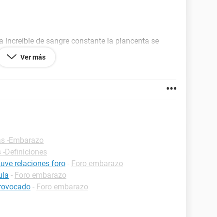
da increíble de sangre constante la plancenta se
Ver más
tar y sin poder salir
o pusieron epidural al final solo anestesia me
a yo estando en posición epidural..
to mi cuarentena fue:
nte abundante
as -Embarazo
 -Definiciones
uve relaciones foro
-
Foro embarazo
omo en la cuarentena
ula
-
Foro embarazo
provocado
-
Foro embarazo
ndo relaciones sin protección pues calmbaba el
ar embarazada en la cuarentena.