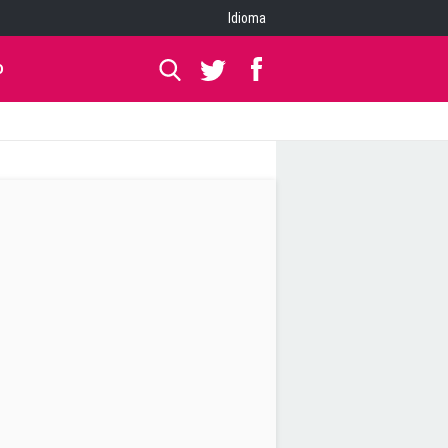
Idioma
O