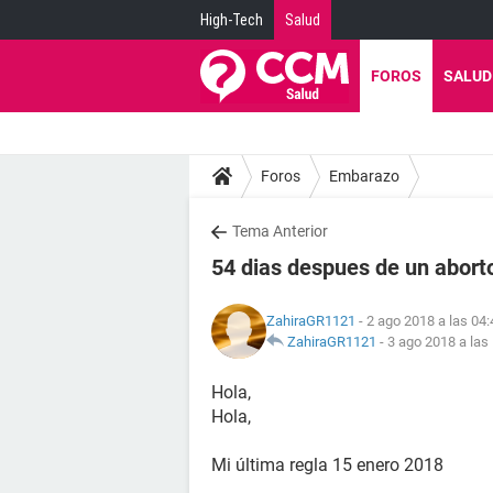
High-Tech
Salud
FOROS
SALUD
Foros
Embarazo
Tema Anterior
54 dias despues de un abort
ZahiraGR1121
- 2 ago 2018 a las 04:
ZahiraGR1121
-
3 ago 2018 a las
Hola,
Hola,
Mi última regla 15 enero 2018