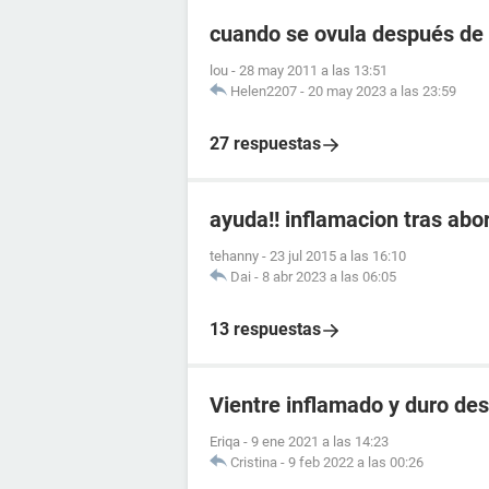
cuando se ovula después de 
lou
-
28 may 2011 a las 13:51
Helen2207
-
20 may 2023 a las 23:59
27 respuestas
ayuda!! inflamacion tras abo
tehanny
-
23 jul 2015 a las 16:10
Dai
-
8 abr 2023 a las 06:05
13 respuestas
Vientre inflamado y duro des
Eriqa
-
9 ene 2021 a las 14:23
Cristina
-
9 feb 2022 a las 00:26