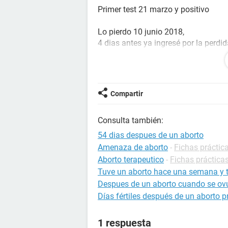
Primer test 21 marzo y positivo
Lo pierdo 10 junio 2018,
4 dias antes ya ingresé por la perdi
estaba desprendiendo, lo perdia..
Lo perdí.. 9 horas pobretico sin palpi
Al ponerme la anestesia
para la epidural justo rompí aguas n
Compartir
dijeron que tosiera y cayó en la cam
Consulta también:
Desde día 10 junio hasta hoy 2 agos
11/06 al 25/06 - - sangrado consta
54 dias despues de un aborto
Amenaza de aborto
-
Fichas práctic
25/06 al 02/07- - dejo de sangrar
Aborto terapeutico
-
Fichas prácticas
Tuve un aborto hace una semana y t
02/07 al 14/07- -vuelvo a sangrar c
Despues de un aborto cuando se ov
Días fértiles después de un aborto 
Dos dias despues aborto segui tenie
dolor mental la posibilidad de qued
1 respuesta