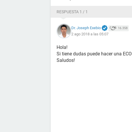
Me hize prueba embarazo ayer 01/08
en cuenta la irregularidad de esta sa
RESPUESTA 1 / 1
Tengo mucha hambre o puede que s
Dr. Joseph Exebio
16.358
Puede haber fallado el test 54 dias
2 ago 2018 a las 05:07
Hola!
Si tiene dudas puede hacer una ECO
Saludos!