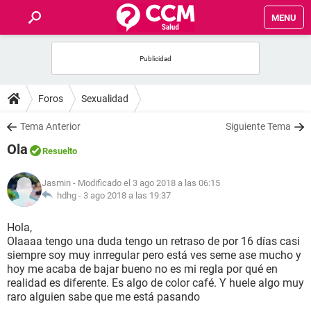
MENU
INICIO
FOROS
Foros
Sexualidad
SALUD
Tema Anterior
Siguiente Tema
Ola
Resuelto
FAMILIA
Jasmin
- Modificado el 3 ago 2018 a las 06:15
NUTRICIÓN
hdhg -
3 ago 2018 a las 19:37
Hola,
BIENESTAR
Olaaaa tengo una duda tengo un retraso de por 16 días casi
siempre soy muy inrregular pero está ves seme ase mucho y
SEXUALIDAD
hoy me acaba de bajar bueno no es mi regla por qué en
realidad es diferente. Es algo de color café. Y huele algo muy
raro alguien sabe que me está pasando
GLOSARIO