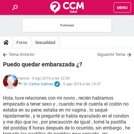
MENU
INICIO
FOROS
Foros
Sexualidad
SALUD
Tema Anterior
Siguiente Tema
Puedo quedar embarazada ¿?
FAMILIA
Hanna
- 5 ago 2018 a las 22:59
NUTRICIÓN
Dr. Carlos Salinas
-
6 ago 2018 a las 15:57
Hola, tuve relaciones con mi novio , recién habíamos
BIENESTAR
empezado a tener sexo y , cuando me di cuenta el codón no
estaba en su pene, estaba en mi vagina , lo saqué
SEXUALIDAD
rápidamente , y le pregunté si había eyaculado en el condon
y me dijo que no , por precaución de igual , tomé la pastilla
del postday 8 horas después de lo ocurrido, sin embargo , he
GLOSARIO
tomado las pastillas de postday muy seguido , mi