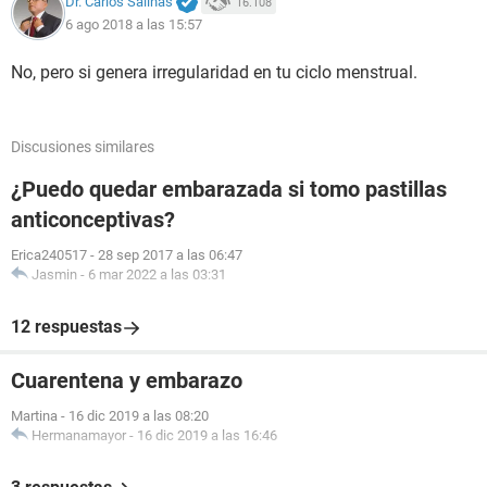
Dr. Carlos Salinas
16.108
6 ago 2018 a las 15:57
No, pero si genera irregularidad en tu ciclo menstrual.
Discusiones similares
¿Puedo quedar embarazada si tomo pastillas
anticonceptivas?
Erica240517
-
28 sep 2017 a las 06:47
Jasmin
-
6 mar 2022 a las 03:31
12 respuestas
Cuarentena y embarazo
Martina
-
16 dic 2019 a las 08:20
Hermanamayor
-
16 dic 2019 a las 16:46