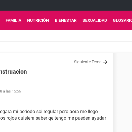
FAMILIA
NUTRICIÓN
BIENESTAR
SEXUALIDAD
GLOSARI
Siguiente Tema
nstruacion
8 a las 15:56
egara mi periodo soi regular pero aora me llego
los rojos quisiera saber qe tengo me pueden ayudar