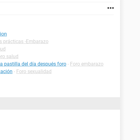
ion
s prácticas -Embarazo
lud
ro salud
pastilla del día después foro
-
Foro embarazo
uación
-
Foro sexualidad