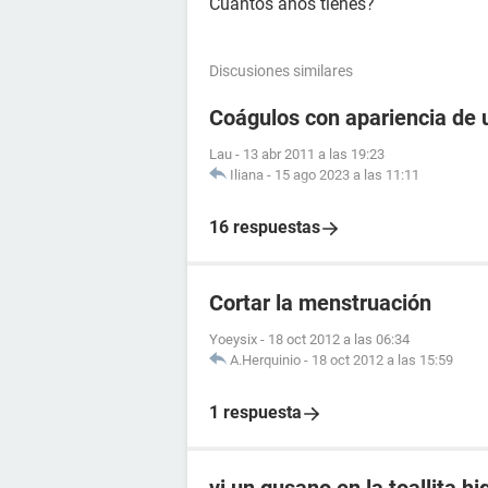
Cuántos años tienes?
Discusiones similares
Coágulos con apariencia de 
Lau
-
13 abr 2011 a las 19:23
Iliana
-
15 ago 2023 a las 11:11
16 respuestas
Cortar la menstruación
Yoeysix
-
18 oct 2012 a las 06:34
A.Herquinio
-
18 oct 2012 a las 15:59
1 respuesta