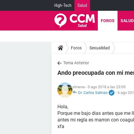
High-Tech
Salud
FOROS
SALUD
Foros
Sexualidad
Tema Anterior
Ando preocupada con mi me
ximena
- 5 ago 2018 a las 23:09
Dr. Carlos Salinas
-
6 ago 201
Hola,
Porque me bajo dias antes que me ll
antes mi regla es marron con coagu
xfa