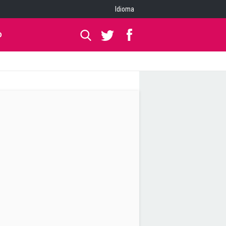
Idioma
O