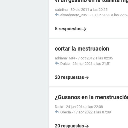
vi un gusano en la toallita hi
sabriina
-
30 dic 2011 a las 20:25
elyaahmero_2051
-
13 jun 2023 a las 22:5
5 respuestas
cortar la mestruacion
adriana1684
-
7 oct 2012 a las 02:05
Dulce
-
26 mar 2021 a las 21:51
20 respuestas
¿Gusanos en la menstruació
Dalia
-
24 jun 2014 a las 22:08
Grecia
-
17 abr 2022 a las 07:09
20 respuestas