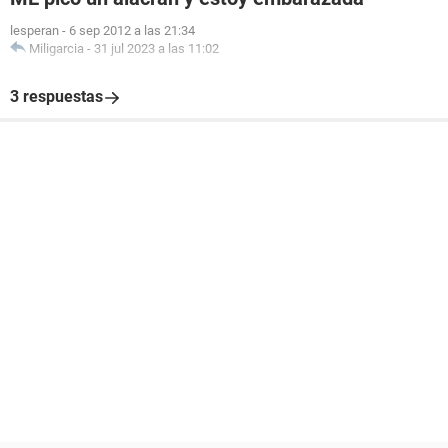
lesperan
-
6 sep 2012 a las 21:34
Miligarcia
-
31 jul 2023 a las 11:02
3 respuestas