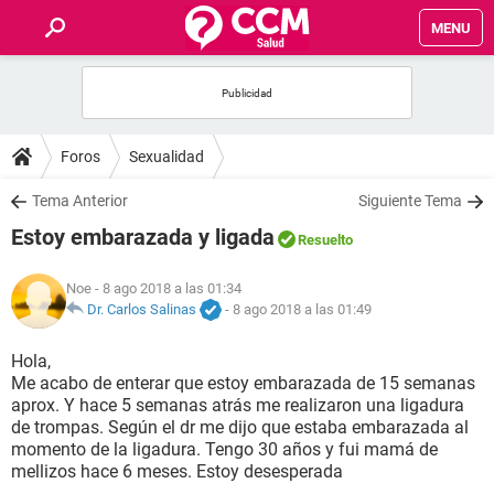
MENU
INICIO
FOROS
Foros
Sexualidad
SALUD
Tema Anterior
Siguiente Tema
Estoy embarazada y ligada
Resuelto
FAMILIA
Noe
- 8 ago 2018 a las 01:34
NUTRICIÓN
Dr. Carlos Salinas
-
8 ago 2018 a las 01:49
Hola,
BIENESTAR
Me acabo de enterar que estoy embarazada de 15 semanas
aprox. Y hace 5 semanas atrás me realizaron una ligadura
SEXUALIDAD
de trompas. Según el dr me dijo que estaba embarazada al
momento de la ligadura. Tengo 30 años y fui mamá de
mellizos hace 6 meses. Estoy desesperada
GLOSARIO