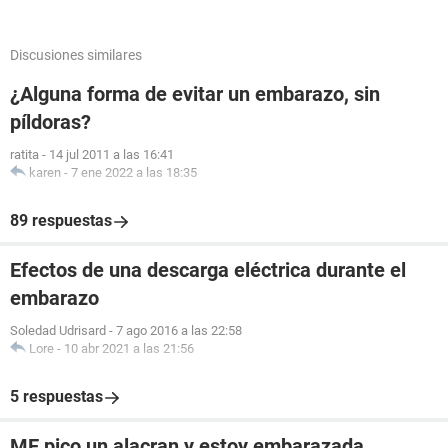
Discusiones similares
¿Alguna forma de evitar un embarazo, sin
píldoras?
ratita
-
14 jul 2011 a las 16:41
karen
-
7 ene 2022 a las 18:35
89 respuestas
Efectos de una descarga eléctrica durante el
embarazo
Soledad Udrisard
-
7 ago 2016 a las 22:58
Lore
-
10 abr 2021 a las 21:56
5 respuestas
ME pico un alacran y estoy embarazada