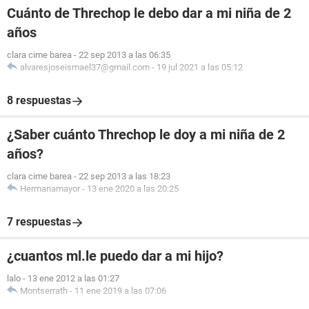
Cuánto de Threchop le debo dar a mi niña de 2
años
clara cime barea
-
22 sep 2013 a las 06:35
alvaresjoseismael37@gmail.com
-
19 jul 2021 a las 05:12
8 respuestas
¿Saber cuánto Threchop le doy a mi niña de 2
años?
clara cime barea
-
22 sep 2013 a las 18:23
Hermanamayor
-
13 ene 2020 a las 20:25
7 respuestas
¿cuantos ml.le puedo dar a mi hijo?
lalo
-
13 ene 2012 a las 01:27
Montserrath
-
11 ene 2019 a las 07:06