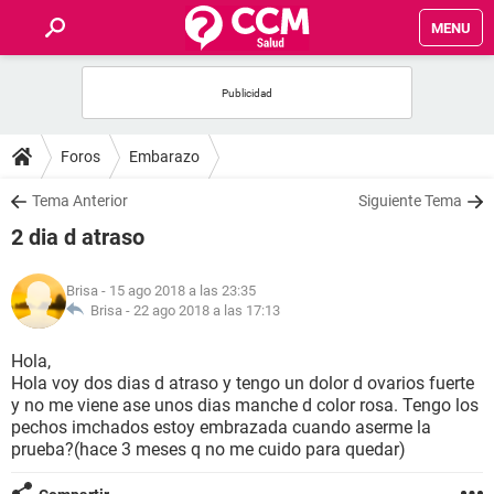
MENU
INICIO
FOROS
Foros
Embarazo
SALUD
Tema Anterior
Siguiente Tema
2 dia d atraso
FAMILIA
Brisa
- 15 ago 2018 a las 23:35
NUTRICIÓN
Brisa -
22 ago 2018 a las 17:13
Hola,
BIENESTAR
Hola voy dos dias d atraso y tengo un dolor d ovarios fuerte
y no me viene ase unos dias manche d color rosa. Tengo los
SEXUALIDAD
pechos imchados estoy embrazada cuando aserme la
prueba?(hace 3 meses q no me cuido para quedar)
GLOSARIO