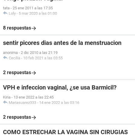
tata
-
25 ene 2011 a las 17:35
Loly
-
5 mar 2020 a las 01:00
8 respuestas
sentir picores dias antes de la menstruacion
anonima
-
2 dic 2010 a las 21:19
Cecilia
-
10 feb 2021 a las 03:55
2 respuestas
VPH e infeccion vaginal, ¿se usa Barmicil?
Kiria
-
13 ene 2022 a las 22:45
Mariasuarez333
-
14 ene 2022 a las 03:16
2 respuestas
COMO ESTRECHAR LA VAGINA SIN CIRUGIAS