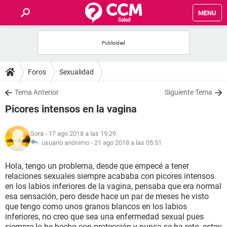
MENU
INICIO
FOROS
Foros
Sexualidad
SALUD
Tema Anterior
Siguiente Tema
Picores intensos en la vagina
FAMILIA
Sora
- 17 ago 2018 a las 19:29
NUTRICIÓN
usuario anónimo -
21 ago 2018 a las 05:51
Hola, tengo un problema, desde que empecé a tener
BIENESTAR
relaciones sexuales siempre acababa con picores intensos
en los labios inferiores de la vagina, pensaba que era normal
SEXUALIDAD
esa sensación, pero desde hace un par de meses he visto
que tengo como unos granos blancos en los labios
inferiores, no creo que sea una enfermedad sexual pues
GLOSARIO
siempre lo he hecho con protección y nunca se ha roto, estoy