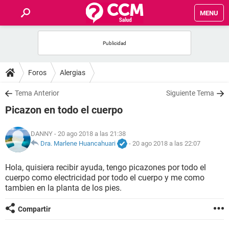
MENU
INICIO
FOROS
Foros
Alergias
SALUD
Tema Anterior
Siguiente Tema
Picazon en todo el cuerpo
FAMILIA
DANNY
- 20 ago 2018 a las 21:38
NUTRICIÓN
Dra. Marlene Huancahuari
-
20 ago 2018 a las 22:07
Hola, quisiera recibir ayuda, tengo picazones por todo el
BIENESTAR
cuerpo como electricidad por todo el cuerpo y me como
tambien en la planta de los pies.
SEXUALIDAD
Compartir
GLOSARIO