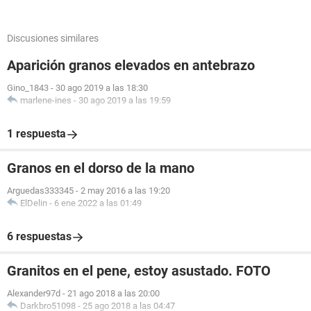
Discusiones similares
Aparición granos elevados en antebrazo
Gino_1843
-
30 ago 2019 a las 18:30
marlene-ines
-
30 ago 2019 a las 19:59
1 respuesta
Granos en el dorso de la mano
Arguedas333345
-
2 may 2016 a las 19:20
ElDelin
-
6 ene 2022 a las 01:49
6 respuestas
Granitos en el pene, estoy asustado. FOTO
Alexander97d
-
21 ago 2018 a las 20:00
Darkbro51098
-
25 ago 2018 a las 04:47