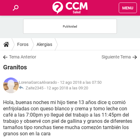
MENU
INICIO
FOROS
Foros
Alergias
SALUD
Tema Anterior
Siguiente Tema
Granitos
FAMILIA
LorenaGarcaAlvarado
- 12 ago 2018 a las 07:50
NUTRICIÓN
Zaite2345 -
12 ago 2018 a las 09:20
Hola, buenas noches mi hijo tiene 13 años dice q comió
BIENESTAR
enfrijoladas con queso blanco y crema y tomo leche con
café a las 7:00pm yo llegué del trabajo a las 11:45pm del
SEXUALIDAD
trabajo y observé con piel de gallina y granos de diferentes
tamaños tipo ronchas tiene mucha comezón también los
granos son en la cara
GLOSARIO