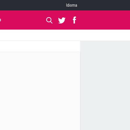
Idioma
O