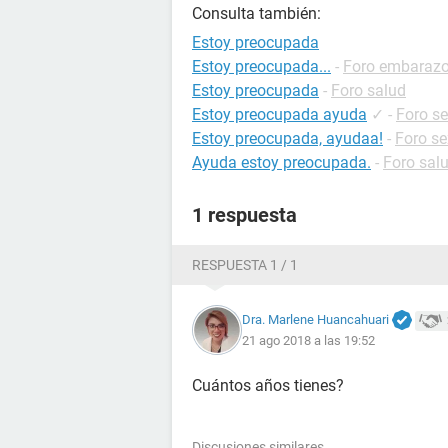
Consulta también:
Estoy preocupada
Estoy preocupada...
-
Foro embaraz
Estoy preocupada
-
Foro salud
Estoy preocupada ayuda
✓
-
Foro s
Estoy preocupada, ayudaa!
-
Foro se
Ayuda estoy preocupada.
-
Foro sal
1 respuesta
RESPUESTA 1 / 1
Dra. Marlene Huancahuari
21 ago 2018 a las 19:52
Cuántos años tienes?
Discusiones similares