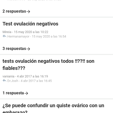
2 respuestas
Test ovulación negativos
Mireia
-
15 may 2020 a las 10:22
Hermanamayor
-
15 may 2020 a las 16:54
3 respuestas
tests ovulación negativos todos !!??!! son
fiables???
vaniania
-
4 abr 2017 a las 16:19
Dr.Josh
-
4 abr 2017 a las 16:45
1 respuesta
¿Se puede confundir un quiste ovárico con un
embarazo?