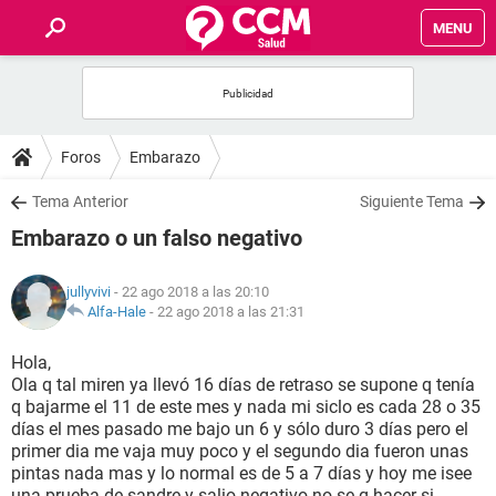
MENU
INICIO
FOROS
Foros
Embarazo
SALUD
Tema Anterior
Siguiente Tema
Embarazo o un falso negativo
FAMILIA
jullyvivi
- 22 ago 2018 a las 20:10
NUTRICIÓN
Alfa-Hale
-
22 ago 2018 a las 21:31
Hola,
BIENESTAR
Ola q tal miren ya llevó 16 días de retraso se supone q tenía
q bajarme el 11 de este mes y nada mi siclo es cada 28 o 35
SEXUALIDAD
días el mes pasado me bajo un 6 y sólo duro 3 días pero el
primer dia me vaja muy poco y el segundo dia fueron unas
pintas nada mas y lo normal es de 5 a 7 días y hoy me isee
GLOSARIO
una prueba de sandre y salio negativo no se q hacer si