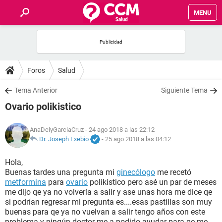
MENU
INICIO
FOROS
Foros
Salud
SALUD
Tema Anterior
Siguiente Tema
Ovario polikistico
FAMILIA
AnaDelyGarciaCruz
- 24 ago 2018 a las 22:12
NUTRICIÓN
Dr. Joseph Exebio
-
25 ago 2018 a las 04:12
Hola,
BIENESTAR
Buenas tardes una pregunta mi
ginecólogo
me recetó
metformina
para
ovario
polikistico pero asé un par de meses
SEXUALIDAD
me dijo qe ya no volvería a salir y ase unas hora me dice qe
si podrían regresar mi pregunta es....esas pastillas son muy
buenas para qe ya no vuelvan a salir tengo años con este
GLOSARIO
problema y ningún doctor me a podido ayudar para qe me