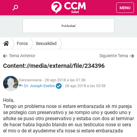
MENU
INICIO
FOROS
Foros
Sexualidad
SALUD
Tema Anterior
Siguiente Tema
Content://media/external/file/234396
FAMILIA
Dannaviviana
- 28 ago 2018 a las 01:38
NUTRICIÓN
Dr. Joseph Exebio
-
28 ago 2018 a las 03:58
Hola,
BIENESTAR
Tengo un problema nose si estare embarazada xk mi pareja
se protegio con preservativo y se rompio uno y quedo uno y
SEXUALIDAD
altoke se puso otro preservativo y estaba con dos al terminar
de hacer habia liquido blando en sus testiculos nose si sera
el mio o de el ayudenme xfa nose si estare embarazada
GLOSARIO