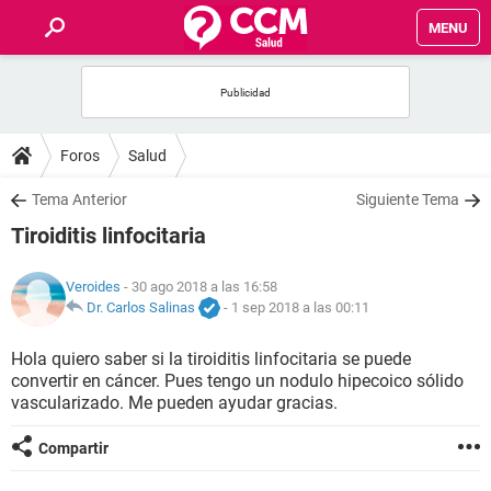
MENU
INICIO
FOROS
Foros
Salud
SALUD
Tema Anterior
Siguiente Tema
Tiroiditis linfocitaria
FAMILIA
Veroides
- 30 ago 2018 a las 16:58
NUTRICIÓN
Dr. Carlos Salinas
-
1 sep 2018 a las 00:11
Hola quiero saber si la tiroiditis linfocitaria se puede
BIENESTAR
convertir en cáncer. Pues tengo un nodulo hipecoico sólido
vascularizado. Me pueden ayudar gracias.
SEXUALIDAD
Compartir
GLOSARIO