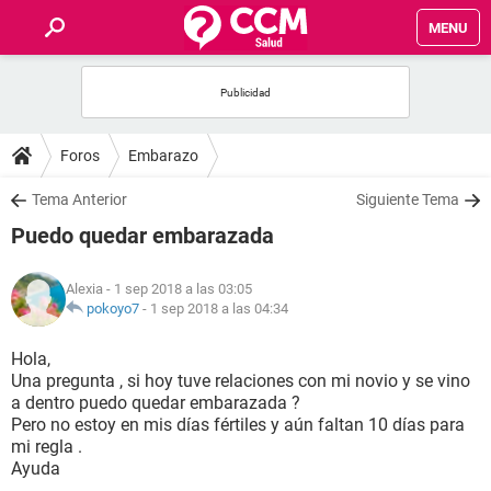
MENU
INICIO
FOROS
Foros
Embarazo
SALUD
Tema Anterior
Siguiente Tema
Puedo quedar embarazada
FAMILIA
Alexia
- 1 sep 2018 a las 03:05
NUTRICIÓN
pokoyo7
-
1 sep 2018 a las 04:34
Hola,
BIENESTAR
Una pregunta , si hoy tuve relaciones con mi novio y se vino
a dentro puedo quedar embarazada ?
SEXUALIDAD
Pero no estoy en mis días fértiles y aún faltan 10 días para
mi regla .
Ayuda
GLOSARIO