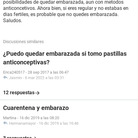
posibilidades de quedar embarazada, aun con metodos
anticoncetivos. Ahora bien, si eres regular y no estabas en
dias fertiles, es probable que no quedes embarazada.
Saludos.
Discusiones similares
¿Puedo quedar embarazada si tomo pastillas
anticonceptivas?
Erica240517
-
28 sep 2017 a las 06:47
Jasmin
-
6 mar 2022 a las 03:31
12 respuestas
Cuarentena y embarazo
Martina
-
16 dic 2019 a las 08:20
Hermanamayor
-
16 dic 2019 a las 16:46