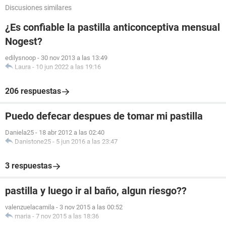
Discusiones similares
¿Es confiable la pastilla anticonceptiva mensual
Nogest?
edilysnoop
-
30 nov 2013 a las 13:49
Laura
-
10 jun 2022 a las 19:16
206 respuestas
Puedo defecar despues de tomar mi pastilla
Daniela25
-
18 abr 2012 a las 02:40
Danistone25
-
5 jun 2016 a las 23:47
3 respuestas
pastilla y luego ir al baño, algun riesgo??
valenzuelacamila
-
3 nov 2015 a las 00:52
maria
-
7 nov 2015 a las 18:36