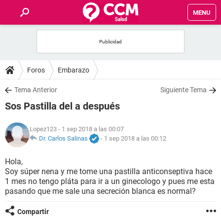
MENU
INICIO
FOROS
Foros
Embarazo
SALUD
Tema Anterior
Siguiente Tema
Sos Pastilla del a después
FAMILIA
Lopez123
- 1 sep 2018 a las 00:07
NUTRICIÓN
Dr. Carlos Salinas
-
1 sep 2018 a las 00:12
Hola,
BIENESTAR
Soy súper nena y me tome una pastilla anticonseptiva hace
1 mes no tengo pláta para ir a un ginecologo y pues me esta
SEXUALIDAD
pasando que me sale una secreción blanca es normal?
Compartir
GLOSARIO