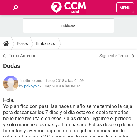
MENU
INICIO
FOROS
Foros
Embarazo
SALUD
Tema Anterior
Siguiente Tema
Dudas
FAMILIA
Linethmoreno
- 1 sep 2018 a las 04:09
NUTRICIÓN
pokoyo7
-
1 sep 2018 a las 04:14
Hola,
BIENESTAR
Yo planifico con pastillas hace un año se me termino la caja
para descansar los 7 dias y el dia octavo q debia tomarlas
SEXUALIDAD
no lo hice resulta q en esos 7 dias debia llegarme el periodo
y solo manche dos dias ya han pasado 8 dias desde q debia
tomarlas y ayer me bajo como una gotica no mas puedo
GLOSARIO
estar embarazada]? O q mas puede ser me pueden ayudar