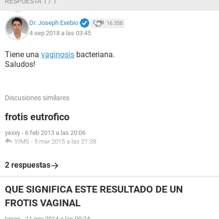
RESPUESTA 1 / 1
Dr. Joseph Exebio
16.358
4 sep 2018 a las 03:45
Tiene una
vaginosis
bacteriana.
Saludos!
Discusiones similares
frotis eutrofico
yexxy
-
6 feb 2013 a las 20:06
YIMS
-
5 mar 2015 a las 21:38
2 respuestas
QUE SIGNIFICA ESTE RESULTADO DE UN
FROTIS VAGINAL
tanas
-
11 nov 2014 a las 00:24