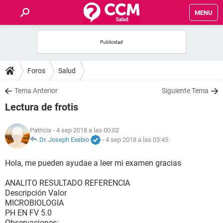
MENU
INICIO
FOROS
Foros
Salud
SALUD
Tema Anterior
Siguiente Tema
Lectura de frotis
FAMILIA
Patricia
- 4 sep 2018 a las 00:02
NUTRICIÓN
Dr. Joseph Exebio
-
4 sep 2018 a las 03:45
Hola, me pueden ayudae a leer mi examen gracias
BIENESTAR
ANALITO RESULTADO REFERENCIA
SEXUALIDAD
Descripción Valor
MICROBIOLOGIA
PH EN FV 5.0
GLOSARIO
Observaciones: