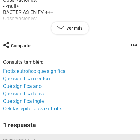
- <null>
BACTERIAS EN FV +++
Observaciones:
- <null>
Ver más
BACILOS GV TIPO GARDNERELLA +++
Observaciones:
- <null>
Compartir
LEUCOCITOS EN FV 0-2
Observaciones:
Consulta también:
- <null>
CELULAS EPITELIALES
EN FV 2-5
Frotis eutrofico que significa
Observaciones:
Qué significa mentón
- <null>
Qué significa ano
TEST DE AMINAS FV POSITIVO
Observaciones:
Qué significa torso
- <null>
Que significa ingle
Celulas epiteliales en frotis
1 respuesta