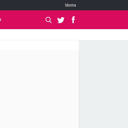
Idioma
O