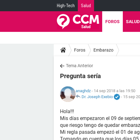
High-Tech
Salud
FOROS
SALUD
Foros
Embarazo
Tema Anterior
Pregunta sería
anaghdz
- 14 sep 2018 a las 19:50
Dr. Joseph Exebio
-
15 sep 20
Hola!!!
Mis días empezaron el 09 de septiem
que riesgo tengo de quedar embara
Mi regla pasada empezó el 01 de ag
Tomando en cuenta que los días 05 d