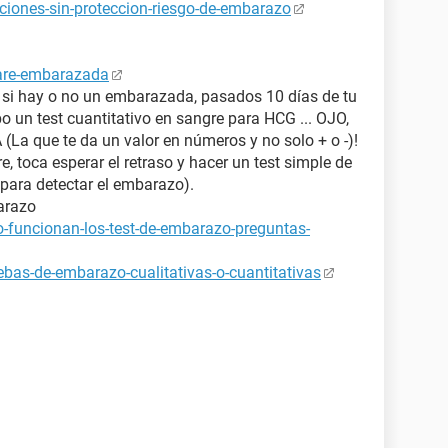
ciones-sin-proteccion-riesgo-de-embarazo
tare-embarazada
a si hay o no un embarazada, pasados 10 días de tu
bo un test cuantitativo en sangre para HCG ... OJO,
 que te da un valor en números y no solo + o -)!
e, toca esperar el retraso y hacer un test simple de
para detectar el embarazo).
arazo
-funcionan-los-test-de-embarazo-preguntas-
bas-de-embarazo-cualitativas-o-cuantitativas