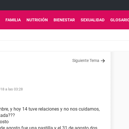
FAMILIA
NUTRICIÓN
BIENESTAR
SEXUALIDAD
GLOSARI
Siguiente Tema
18 a las 03:28
bre, y hoy 14 tuve relaciones y no nos cuidamos,
zada???
osto
e agosto fue una pastilla y el 31 de agosto dos