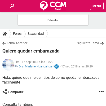
MENU
INICIO
FOROS
Foros
Sexualidad
SALUD
Tema Anterior
Siguiente Tema
Quiero quedar embarazada
FAMILIA
Tita
- 17 sep 2018 a las 17:22
NUTRICIÓN
Dra. Marlene Huancahuari
-
17 sep 2018 a las 20:29
Hola, quiero que me den típs de como quedar embarazada
BIENESTAR
fácilmente
SEXUALIDAD
Compartir
GLOSARIO
Consulta también: