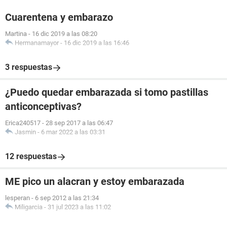
Cuarentena y embarazo
Martina
-
16 dic 2019 a las 08:20
Hermanamayor
-
16 dic 2019 a las 16:46
3 respuestas
¿Puedo quedar embarazada si tomo pastillas
anticonceptivas?
Erica240517
-
28 sep 2017 a las 06:47
Jasmin
-
6 mar 2022 a las 03:31
12 respuestas
ME pico un alacran y estoy embarazada
lesperan
-
6 sep 2012 a las 21:34
Miligarcia
-
31 jul 2023 a las 11:02