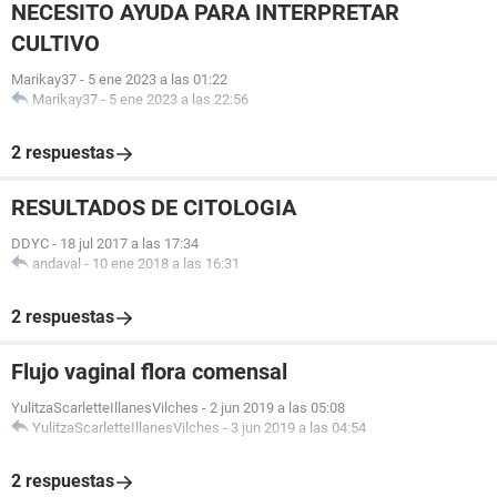
NECESITO AYUDA PARA INTERPRETAR
CULTIVO
Marikay37
-
5 ene 2023 a las 01:22
Marikay37
-
5 ene 2023 a las 22:56
2 respuestas
RESULTADOS DE CITOLOGIA
DDYC
-
18 jul 2017 a las 17:34
andaval
-
10 ene 2018 a las 16:31
2 respuestas
Flujo vaginal flora comensal
YulitzaScarletteIllanesVilches
-
2 jun 2019 a las 05:08
YulitzaScarletteIllanesVilches
-
3 jun 2019 a las 04:54
2 respuestas