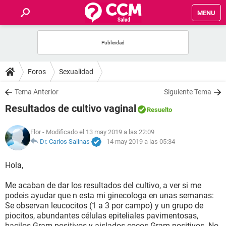
MENU
INICIO
FOROS
Foros
Sexualidad
SALUD
Tema Anterior
Siguiente Tema
Resultados de cultivo vaginal
Resuelto
FAMILIA
Flor
- Modificado el 13 may 2019 a las 22:09
NUTRICIÓN
Dr. Carlos Salinas
-
14 may 2019 a las 05:34
Hola,
BIENESTAR
Me acaban de dar los resultados del cultivo, a ver si me
SEXUALIDAD
podeis ayudar que n esta mi ginecologa en unas semanas:
Se observan leucocitos (1 a 3 por campo) y un grupo de
piocitos, abundantes células epiteliales pavimentosas,
GLOSARIO
bacilos Gram-positivos y aislados cocos Gram-positivos. No