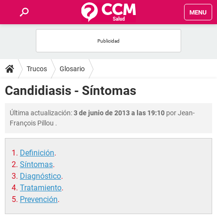
MENU
INICIO
FOROS
Trucos
Glosario
SALUD
Candidiasis - Síntomas
FAMILIA
Última actualización:
3 de junio de 2013 a las 19:10
por
Jean-
François Pillou
.
NUTRICIÓN
Definición
.
BIENESTAR
Síntomas
.
Diagnóstico
.
SEXUALIDAD
Tratamiento
.
Prevención
.
GLOSARIO