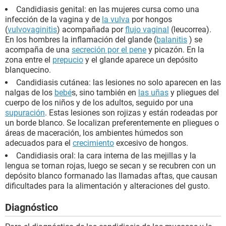
Candidiasis genital: en las mujeres cursa como una
infección de la vagina y de
la vulva
por hongos
(
vulvovaginitis
) acompañada por
flujo vaginal
(leucorrea).
En los hombres la inflamación del glande (
balanitis
) se
acompaña de una
secreción por el pene
y picazón. En la
zona entre el
prepucio
y el glande aparece un depósito
blanquecino.
Candidiasis cutánea: las lesiones no solo aparecen en las
nalgas de los
bebé
s, sino también en
las uñas
y pliegues del
cuerpo de los niños y de los adultos, seguido por una
supuración
. Estas lesiones son rojizas y están rodeadas por
un borde blanco. Se localizan preferentemente en pliegues o
áreas de maceración, los ambientes húmedos son
adecuados para el
crecimiento
excesivo de hongos.
Candidiasis oral: la cara interna de las mejillas y la
lengua se tornan rojas, luego se secan y se recubren con un
depósito blanco formanado las llamadas aftas, que causan
dificultades para la alimentación y alteraciones del gusto.
Diagnóstico