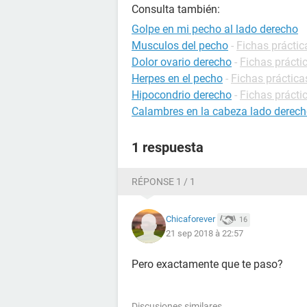
Consulta también:
Golpe en mi pecho al lado derecho
Musculos del pecho
-
Fichas práctic
Dolor ovario derecho
-
Fichas prácti
Herpes en el pecho
-
Fichas práctica
Hipocondrio derecho
-
Fichas prácti
Calambres en la cabeza lado derec
1 respuesta
RÉPONSE 1 / 1
Chicaforever
16
21 sep 2018 à 22:57
Pero exactamente que te paso?
Discusiones similares