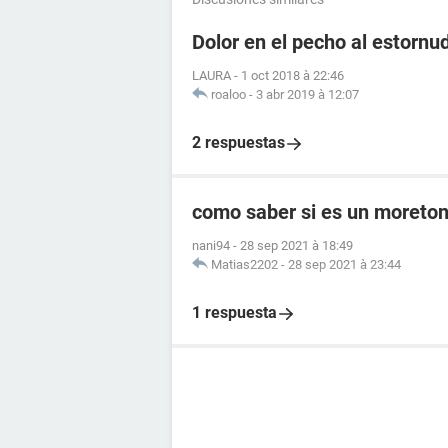
Dolor en el pecho al estornu
LAURA
-
1 oct 2018 à 22:46
roaloo
-
3 abr 2019 à 12:07
2 respuestas
como saber si es un moreto
nani94
-
28 sep 2021 à 18:49
Matias2202
-
28 sep 2021 à 23:44
1 respuesta