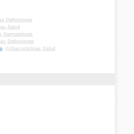
as -Definiciones
cas -Salud
s -Dermatología
cas -Definiciones
ho
-
Fichas prácticas -Salud