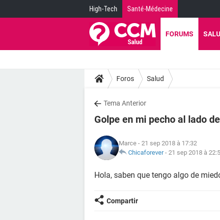
High-Tech
Santé-Médecine
FORUMS
SAL
Foros
Salud
Tema Anterior
Golpe en mi pecho al lado d
Marce
- 21 sep 2018 à 17:32
Chicaforever
-
21 sep 2018 à 22:
Hola, saben que tengo algo de mied
Compartir