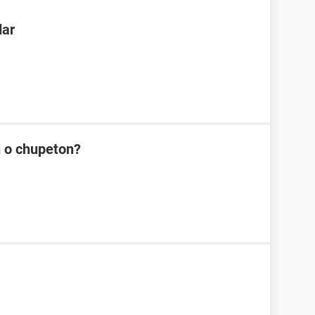
dar
n o chupeton?