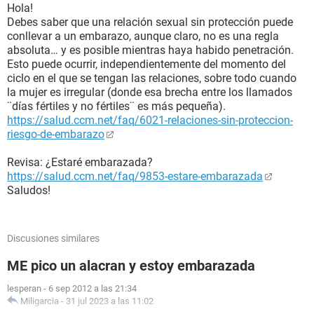
Hola!
Debes saber que una relación sexual sin protección puede
conllevar a un embarazo, aunque claro, no es una regla
absoluta… y es posible mientras haya habido penetración.
Esto puede ocurrir, independientemente del momento del
ciclo en el que se tengan las relaciones, sobre todo cuando
la mujer es irregular (donde esa brecha entre los llamados
¨días fértiles y no fértiles¨ es más pequeña).
https://salud.ccm.net/faq/6021-relaciones-sin-proteccion-
riesgo-de-embarazo
Revisa: ¿Estaré embarazada?
https://salud.ccm.net/faq/9853-estare-embarazada
Saludos!
Discusiones similares
ME pico un alacran y estoy embarazada
lesperan
-
6 sep 2012 a las 21:34
Miligarcia
-
31 jul 2023 a las 11:02