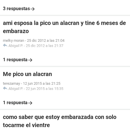
3 respuestas
ami esposa la pico un alacran y tine 6 meses de
embarazo
melky moran
-
25 dic 2012 a las 21:04
Abigail P.
-
25 dic 2012 a las 21:37
1 respuesta
Me pico un alacran
terezamay
-
12 jun 2015 a las 21:25
Abigail P.
-
22 jun 2015 a las 15:35
1 respuesta
como saber que estoy embarazada con solo
tocarme el vientre