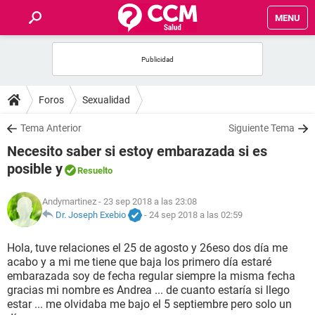
MENU
INICIO
FOROS
Foros
Sexualidad
SALUD
Tema Anterior
Siguiente Tema
Necesito saber si estoy embarazada si es
FAMILIA
posible y
Resuelto
NUTRICIÓN
Andymartinez
- 23 sep 2018 a las 23:08
Dr. Joseph Exebio
-
24 sep 2018 a las 02:59
BIENESTAR
Hola, tuve relaciones el 25 de agosto y 26eso dos día me
acabo y a mi me tiene que baja los primero día estaré
SEXUALIDAD
embarazada soy de fecha regular siempre la misma fecha
gracias mi nombre es Andrea ... de cuanto estaría si llego
estar ... me olvidaba me bajo el 5 septiembre pero solo un
GLOSARIO