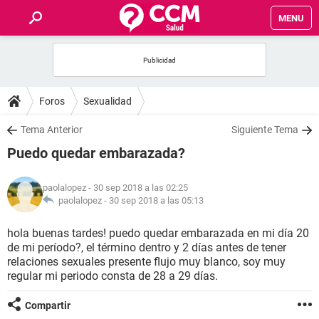
MENU
INICIO
FOROS
Foros
Sexualidad
SALUD
Tema Anterior
Siguiente Tema
Puedo quedar embarazada?
FAMILIA
paolalopez
- 30 sep 2018 a las 02:25
NUTRICIÓN
paolalopez -
30 sep 2018 a las 05:13
hola buenas tardes! puedo quedar embarazada en mi día 20
BIENESTAR
de mi período?, el término dentro y 2 días antes de tener
relaciones sexuales presente flujo muy blanco, soy muy
SEXUALIDAD
regular mi periodo consta de 28 a 29 días.
Compartir
GLOSARIO