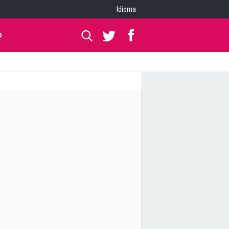
Idioma
O