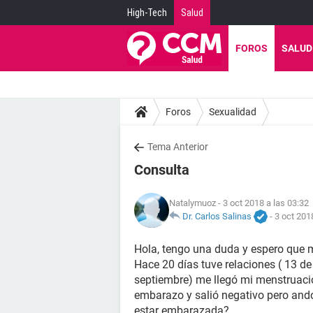
High-Tech
Salud
FOROS
SALUD
Foros
Sexualidad
Tema Anterior
Consulta
Natalymuoz
- 3 oct 2018 a las 03:32
Dr. Carlos Salinas
-
3 oct 201
Hola, tengo una duda y espero que 
Hace 20 días tuve relaciones ( 13 de
septiembre) me llegó mi menstruació
embarazo y salió negativo pero and
estar embarazada?