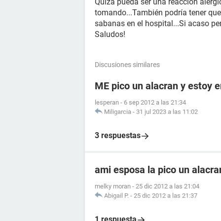
Quizá pueda ser una reacción alérgi
tomando...También podría tener que 
sabanas en el hospital...Si acaso p
Saludos!
Discusiones similares
ME pico un alacran y estoy
lesperan
-
6 sep 2012 a las 21:34
Miligarcia
-
31 jul 2023 a las 11:02
3 respuestas
ami esposa la pico un alacr
melky moran
-
25 dic 2012 a las 21:04
Abigail P.
-
25 dic 2012 a las 21:37
1 respuesta