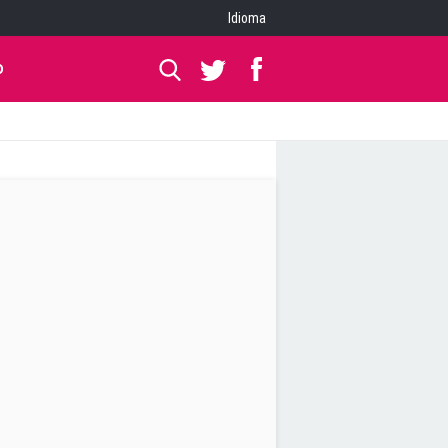
Idioma
O