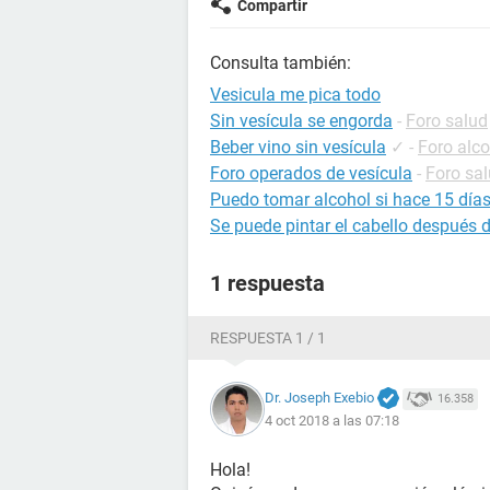
Compartir
Consulta también:
Vesicula me pica todo
Sin vesícula se engorda
-
Foro salud
Beber vino sin vesícula
✓
-
Foro alco
Foro operados de vesícula
-
Foro sa
Puedo tomar alcohol si hace 15 días
Se puede pintar el cabello después d
1 respuesta
RESPUESTA 1 / 1
Dr. Joseph Exebio
16.358
4 oct 2018 a las 07:18
Hola!