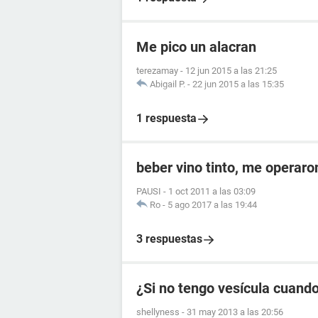
Me pico un alacran
terezamay
-
12 jun 2015 a las 21:25
Abigail P.
-
22 jun 2015 a las 15:35
1 respuesta
beber vino tinto, me operaron
PAUSI
-
1 oct 2011 a las 03:09
Ro
-
5 ago 2017 a las 19:44
3 respuestas
¿Si no tengo vesícula cuand
shellyness
-
31 may 2013 a las 20:56