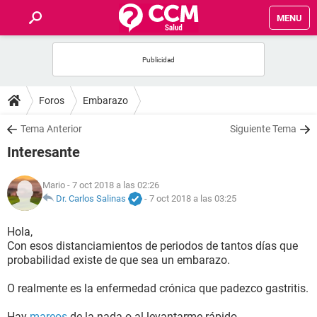
MENU
INICIO
FOROS
Foros
Embarazo
SALUD
Tema Anterior
Siguiente Tema
Interesante
FAMILIA
Mario
- 7 oct 2018 a las 02:26
NUTRICIÓN
Dr. Carlos Salinas
-
7 oct 2018 a las 03:25
Hola,
BIENESTAR
Con esos distanciamientos de periodos de tantos días que
probabilidad existe de que sea un embarazo.
SEXUALIDAD
O realmente es la enfermedad crónica que padezco gastritis.
GLOSARIO
Hay
mareos
de la nada o al levantarme rápido.