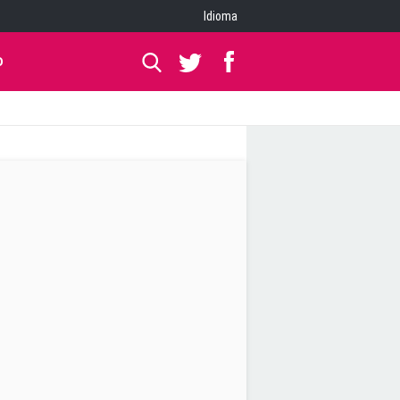
Idioma
O