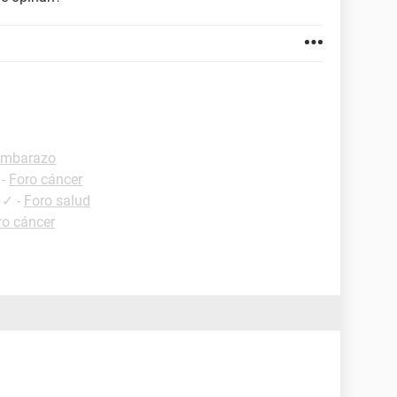
embarazo
-
Foro cáncer
✓
-
Foro salud
ro cáncer