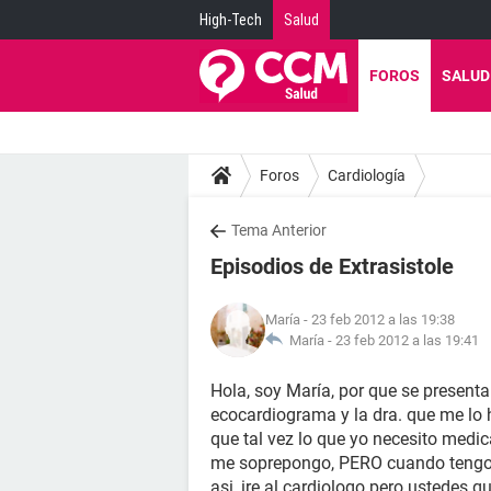
High-Tech
Salud
FOROS
SALUD
Foros
Cardiología
Tema Anterior
Episodios de Extrasistole
María
- 23 feb 2012 a las 19:38
María -
23 feb 2012 a las 19:41
Hola, soy María, por que se presenta
ecocardiograma y la dra. que me lo
que tal vez lo que yo necesito medic
me soprepongo, PERO cuando tengo 
asi, ire al cardiologo pero ustedes 