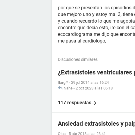
por que se presentan los episodios 
que mejoro uno y estoy mal 3, tiene 
y cuando recuerdo lo que me agobia
encontre que decia esto, ire con el c
ecocardiograma me dijo que encontro
me pasa al cardiologo,
Discusiones similares
¿Extrasístoles ventriculares
Ilargi*
-
29 jul 2014 a las 16:24
Nahe
-
2 oct 2023 a las 06:18
117 respuestas
Ansiedad extrasistoles y pal
Olga
-
5 abr 2018 a las 23:41