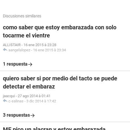
Discusiones similares
como saber que estoy embarazada con solo
tocarme el vientre
ALLISTAIR
-
16 ene 2015 à 23:28
aangelalopez
-
16 ene 2015 à 23:34
1 respuesta
quiero saber si por medio del tacto se puede
detectar el embaraz
jaacqui
-
27 ago 2014 à 01:41
c-salinas
-
3 dic 2014 à 17:42
3 respuestas
ME pico un alacran y estoy embarazada