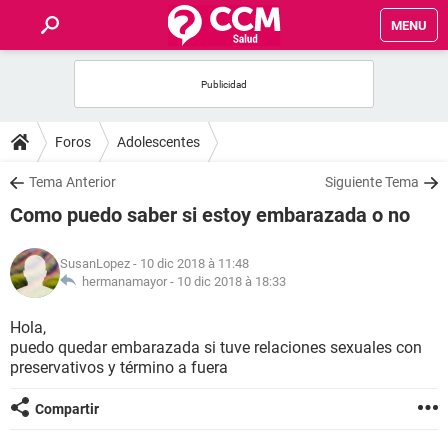
MENU
INICIO
FORUMS
Foros
Adolescentes
SALUD
Tema Anterior
Siguiente Tema
Como puedo saber si estoy embarazada o no
FAMILIA
SusanLopez
- 10 dic 2018 à 11:48
NUTRICIÓN
hermanamayor -
10 dic 2018 à 18:33
Hola,
BIENESTAR
puedo quedar embarazada si tuve relaciones sexuales con
preservativos y término a fuera
SEXUALIDAD
Compartir
GLOSARIO