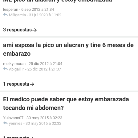
lesperan
-
6 sep 2012 à 21:34
Miligarcia
-
31 jul 2023 à 11:02
3 respuestas
ami esposa la pico un alacran y tine 6 meses de
embarazo
melky moran
-
25 dic 2012 à 21:04
Abigail P.
-
25 dic 2012 à 21:37
1 respuesta
El medico puede saber que estoy embarazada
tocando mi abdomen?
Yulozano07
-
30 may 2015 à 02:23
yeimies
-
30 may 2015 à 02:32