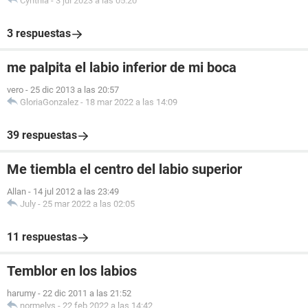
Cynthia
-
3 jul 2023 a las 05:20
3 respuestas
me palpita el labio inferior de mi boca
vero
-
25 dic 2013 a las 20:57
GloriaGonzalez
-
18 mar 2022 a las 14:09
39 respuestas
Me tiembla el centro del labio superior
Allan
-
14 jul 2012 a las 23:49
July
-
25 mar 2022 a las 02:05
11 respuestas
Temblor en los labios
harumy
-
22 dic 2011 a las 21:52
normelys
-
22 feb 2022 a las 14:42