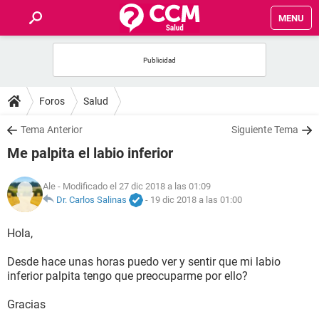
MENU
INICIO
FOROS
Foros
Salud
SALUD
Tema Anterior
Siguiente Tema
Me palpita el labio inferior
FAMILIA
Ale
- Modificado el 27 dic 2018 a las 01:09
NUTRICIÓN
Dr. Carlos Salinas
-
19 dic 2018 a las 01:00
Hola,
BIENESTAR
Desde hace unas horas puedo ver y sentir que mi labio
SEXUALIDAD
inferior palpita tengo que preocuparme por ello?
Gracias
GLOSARIO