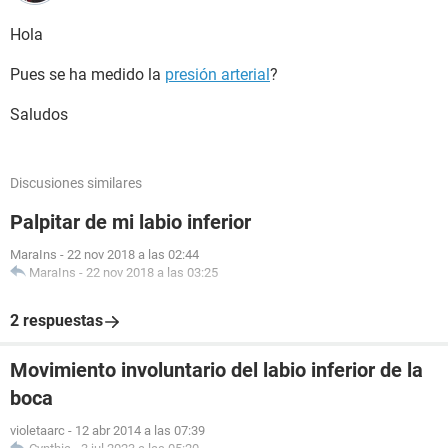
Hola
Pues se ha medido la
presión arterial
?
Saludos
Discusiones similares
Palpitar de mi labio inferior
MaraIns
-
22 nov 2018 a las 02:44
MaraIns
-
22 nov 2018 a las 03:25
2 respuestas
Movimiento involuntario del labio inferior de la
boca
violetaarc
-
12 abr 2014 a las 07:39