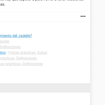
ias.
amiento del Jadelle?
epción
-Definiciones
tivo
-
Fichas prácticas -Salud
prácticas -Definiciones
has prácticas -Definiciones