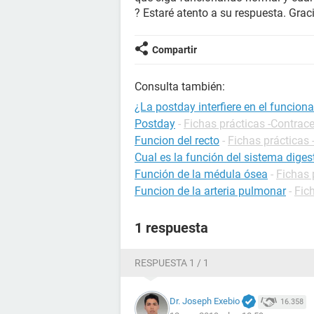
? Estaré atento a su respuesta. Grac
Compartir
Consulta también:
¿La postday interfiere en el funcion
Postday
-
Fichas prácticas -Contrac
Funcion del recto
-
Fichas prácticas 
Cual es la función del sistema diges
Función de la médula ósea
-
Fichas 
Funcion de la arteria pulmonar
-
Fic
1 respuesta
RESPUESTA 1 / 1
Dr. Joseph Exebio
16.358