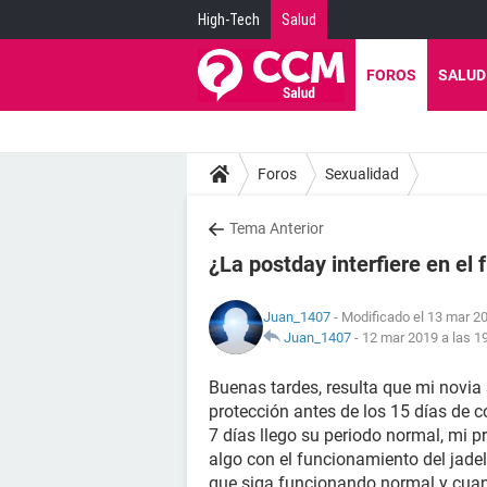
High-Tech
Salud
FOROS
SALUD
Foros
Sexualidad
Tema Anterior
¿La postday interfiere en el
Juan_1407
- Modificado el 13 mar 20
Juan_1407
-
12 mar 2019 a las 1
Buenas tardes, resulta que mi novia s
protección antes de los 15 días de c
7 días llego su periodo normal, mi pr
algo con el funcionamiento del jadel
que siga funcionando normal y cuant