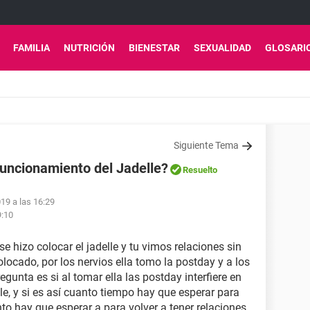
FAMILIA
NUTRICIÓN
BIENESTAR
SEXUALIDAD
GLOSARI
Siguiente Tema
 funcionamiento del Jadelle?
Resuelto
19 a las 16:29
9:10
e hizo colocar el jadelle y tu vimos relaciones sin
olocado, por los nervios ella tomo la postday y a los
egunta es si al tomar ella las postday interfiere en
le, y si es así cuanto tiempo hay que esperar para
o hay que esperar a para volver a tener relaciones