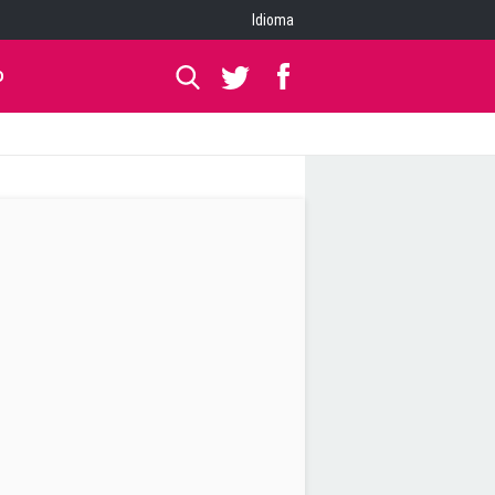
Idioma
O