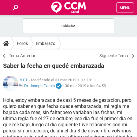
MENU
INICIO
FOROS
Foros
Embarazo
SALUD
Tema Anterior
Siguiente Tema
Saber la fecha en quedé embarazada
FAMILIA
RLCT
- Modificado el 31 mar 2019 a las 18:11
NUTRICIÓN
Dr. Joseph Exebio
-
30 mar 2019 a las 04:58
Hola, estoy embarazada de casi 5 meses de gestacion, pero
BIENESTAR
quiero saber en que fecha quede embarazada, mi regla me
bajaba cada mes, sin faltar,pero variaban las frchas, mi
SEXUALIDAD
ultima regla fue el 27 de octubre, ese dia fue el primer dia en
que me bajo, luego al dia siguiente tuve relaciones con mi
pareja sin proteccion, de ahi el dia 8 de noviembre volvimos
GLOSARIO
a intimar y sin protecion y por ultimo estuvimos en intimidad