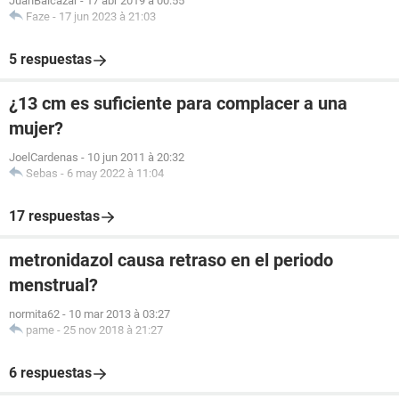
JuanBalcazar
-
17 abr 2019 à 00:55
Faze
-
17 jun 2023 à 21:03
5 respuestas
¿13 cm es suficiente para complacer a una
mujer?
JoelCardenas
-
10 jun 2011 à 20:32
Sebas
-
6 may 2022 à 11:04
17 respuestas
metronidazol causa retraso en el periodo
menstrual?
normita62
-
10 mar 2013 à 03:27
pame
-
25 nov 2018 à 21:27
6 respuestas