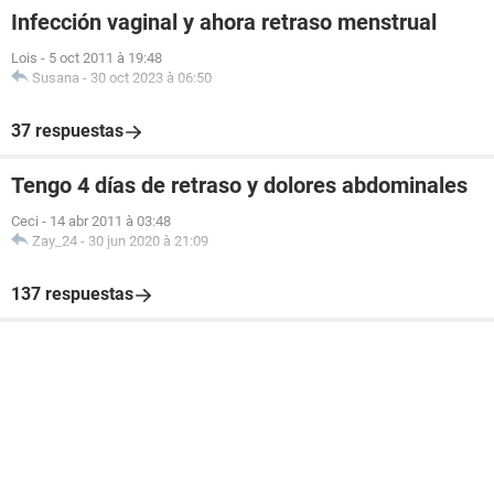
Infección vaginal y ahora retraso menstrual
Lois
-
5 oct 2011 à 19:48
Susana
-
30 oct 2023 à 06:50
37 respuestas
Tengo 4 días de retraso y dolores abdominales
Ceci
-
14 abr 2011 à 03:48
Zay_24
-
30 jun 2020 à 21:09
137 respuestas