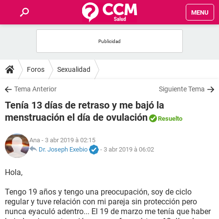
MENU
INICIO
FORUMS
Foros
Sexualidad
SALUD
Tema Anterior
Siguiente Tema
Tenía 13 días de retraso y me bajó la
FAMILIA
menstruación el día de ovulación
Resuelto
NUTRICIÓN
Ana
- 3 abr 2019 à 02:15
Dr. Joseph Exebio
-
3 abr 2019 à 06:02
BIENESTAR
Hola,
SEXUALIDAD
Tengo 19 años y tengo una preocupación, soy de ciclo
regular y tuve relación con mi pareja sin protección pero
nunca eyaculó adentro... El 19 de marzo me tenía que haber
GLOSARIO