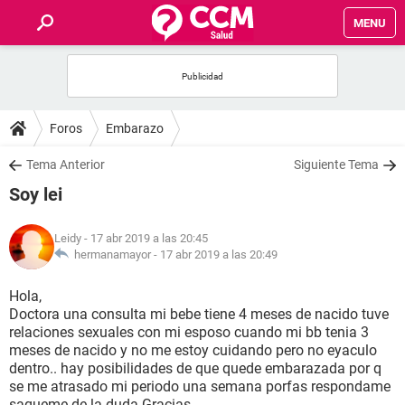
MENU
INICIO
FOROS
Foros
Embarazo
SALUD
Tema Anterior
Siguiente Tema
Soy lei
FAMILIA
Leidy
- 17 abr 2019 a las 20:45
NUTRICIÓN
hermanamayor -
17 abr 2019 a las 20:49
Hola,
BIENESTAR
Doctora una consulta mi bebe tiene 4 meses de nacido tuve
relaciones sexuales con mi esposo cuando mi bb tenia 3
SEXUALIDAD
meses de nacido y no me estoy cuidando pero no eyaculo
dentro.. hay posibilidades de que quede embarazada por q
se me atrasado mi periodo una semana porfas respondame
GLOSARIO
saqueme de la duda Gracias