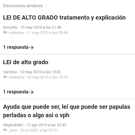
Discusiones similares
LEI DE ALTO GRADO tratamento y explicación
ternurita
-
10 may 2010 a las 21:48
mdiestra
-
11 may 2010 a las 05:46
1 respuesta
LEI de alto grado
Carolina
-
10 may 2010 a las 15:05
mdiestra
-
10 may 2010 a las 15:10
1 respuesta
Ayuda que puede ser, leí que puede ser papulas
perladas o algo asi o vph
Alejandrob2
-
12 ago 2019 a las 02:45
Jaris
-
23 jul 2021 a las 07:21