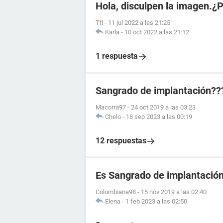
Hola, disculpen la imagen.¿
Ttl
-
11 jul 2022 a las 21:25
Karla
-
10 oct 2022 a las 21:12
1 respuesta
Sangrado de implantación??
Macorra97
-
24 oct 2019 a las 03:23
Chelo
-
18 sep 2023 a las 00:19
12 respuestas
Es Sangrado de implantació
Colombiana98
-
15 nov 2019 a las 02:40
Elena
-
1 feb 2023 a las 02:50