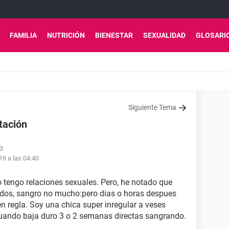
FAMILIA
NUTRICIÓN
BIENESTAR
SEXUALIDAD
GLOSARI
Siguiente Tema
tación
53
19 a las 04:40
o tengo relaciones sexuales. Pero, he notado que
dos, sangro no mucho:pero dias o horas despues
n regla. Soy una chica super inregular a veses
uando baja duro 3 o 2 semanas directas sangrando.
?