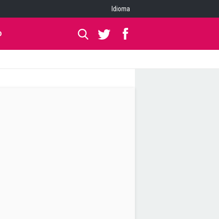
Idioma
O