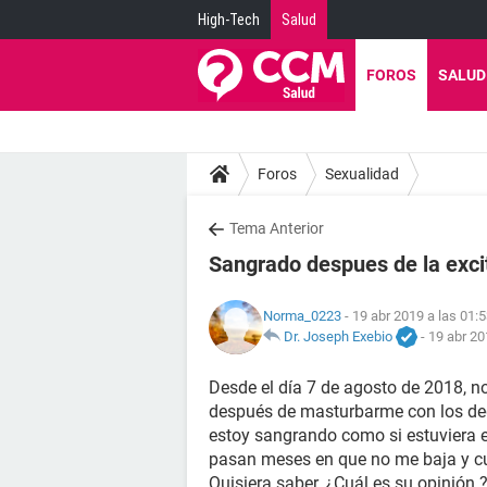
High-Tech
Salud
FOROS
SALUD
Foros
Sexualidad
Tema Anterior
Sangrado despues de la exci
Norma_0223
- 19 abr 2019 a las 01:
Dr. Joseph Exebio
-
19 abr 20
Desde el día 7 de agosto de 2018, n
después de masturbarme con los de
estoy sangrando como si estuviera e
pasan meses en que no me baja y c
Quisiera saber, ¿Cuál es su opinión 