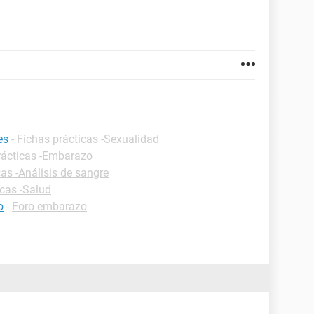
es
-
Fichas prácticas -Sexualidad
rácticas -Embarazo
cas -Análisis de sangre
icas -Salud
o
-
Foro embarazo