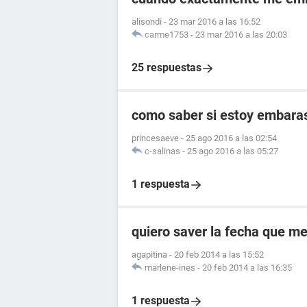
alisondi
-
23 mar 2016 a las 16:52
carme1753
-
23 mar 2016 a las 20:03
25 respuestas
como saber si estoy embara
princesaeve
-
25 ago 2016 a las 02:54
c-salinas
-
25 ago 2016 a las 05:27
1 respuesta
quiero saver la fecha que 
agapitina
-
20 feb 2014 a las 15:52
marlene-ines
-
20 feb 2014 a las 16:35
1 respuesta