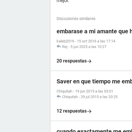
mejor.
Discusiones similares
embarase a mi amante que 
kaleb2019
-
15 oct 2016 a las 17:14
Rej
-
5 jun 2023 a las 10:27
20 respuestas
Saver en que tiempo me emb
Chiquitah
-
19 jun 2015 a las 03:01
Chiquitah
-
29 jul 2015 a las 20:25
12 respuestas
cuando exactamente me em