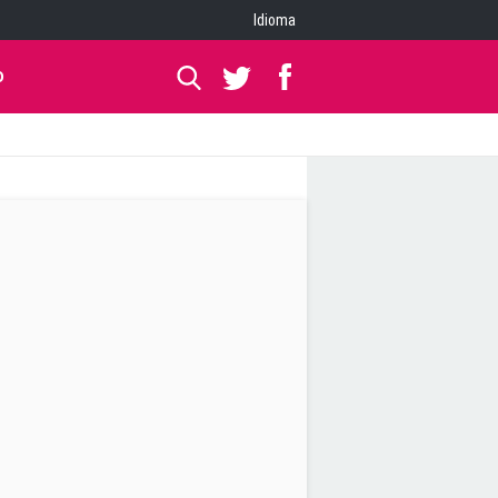
Idioma
O