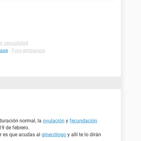
o sexualidad
rase
-
Foro embarazo
 duración normal, la
ovulación
y
fecundación
19 de febrero.
or es que acudas al
ginecólogo
y allí te lo dirán