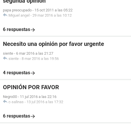
segunda opinion
papa preocupado
-
15 oct 2011 a las 05:22
Miguel angel
-
29 mar 2016 a las 10:12
6 respuestas
Necesito una opinión por favor urgente
siente
-
6 mar 2016 a las 21:27
siente
-
8 mar 2016 a las 19:56
4 respuestas
OPINIÓN POR FAVOR
Negro00
-
11 jul 2016 a las 22:16
c-salinas
-
13 jul 2016 a las 17:32
6 respuestas