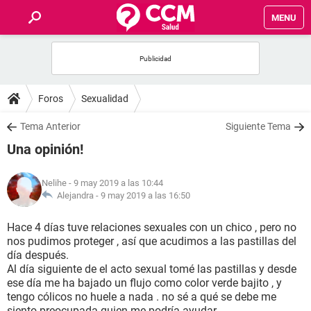
MENU
INICIO
FOROS
Foros
Sexualidad
SALUD
Tema Anterior
Siguiente Tema
Una opinión!
FAMILIA
Nelihe
- 9 may 2019 a las 10:44
NUTRICIÓN
Alejandra -
9 may 2019 a las 16:50
Hace 4 días tuve relaciones sexuales con un chico , pero no
BIENESTAR
nos pudimos proteger , así que acudimos a las pastillas del
día después.
SEXUALIDAD
Al día siguiente de el acto sexual tomé las pastillas y desde
ese día me ha bajado un flujo como color verde bajito , y
tengo cólicos no huele a nada . no sé a qué se debe me
GLOSARIO
siento preocupada quien me podría ayudar