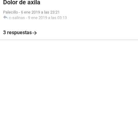
Dolor de axila
Palecillo
-
6 ene 2019 a las 23:21
c-salinas
-
9 ene 2019 a las 03:13
3 respuestas