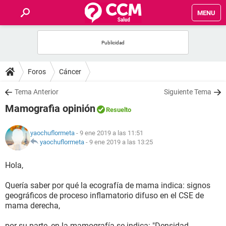
MENU
INICIO
FOROS
Foros
Cáncer
SALUD
Tema Anterior
Siguiente Tema
Mamografia opinión
Resuelto
FAMILIA
yaochuflormeta
- 9 ene 2019 a las 11:51
NUTRICIÓN
yaochuflormeta
-
9 ene 2019 a las 13:25
Hola,
BIENESTAR
Quería saber por qué la ecografía de mama indica: signos
SEXUALIDAD
geográficos de proceso inflamatorio difuso en el CSE de
mama derecha,
GLOSARIO
por su parte, en la mamografía se indica: "Densidad