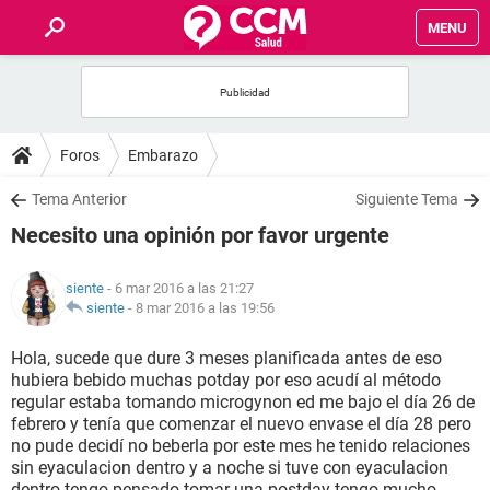
MENU
INICIO
FOROS
Foros
Embarazo
SALUD
Tema Anterior
Siguiente Tema
Necesito una opinión por favor urgente
FAMILIA
siente
- 6 mar 2016 a las 21:27
NUTRICIÓN
siente
-
8 mar 2016 a las 19:56
Hola, sucede que dure 3 meses planificada antes de eso
BIENESTAR
hubiera bebido muchas potday por eso acudí al método
regular estaba tomando microgynon ed me bajo el día 26 de
SEXUALIDAD
febrero y tenía que comenzar el nuevo envase el día 28 pero
no pude decidí no beberla por este mes he tenido relaciones
sin eyaculacion dentro y a noche si tuve con eyaculacion
GLOSARIO
dentro tengo pensado tomar una postday tengo mucho