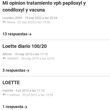
Mi opinion tratamiento vph papiloxyl y
condiloxyl y vacuna
Lourdes_2945
-
19 sep 2022 a las 22:24
Maria
-
22 sep 2023 a las 15:36
13 respuestas
Loette diario 100/20
ARCris
-
19 may 2015 a las 17:15
ANAPAT
-
28 may 2015 a las 02:05
3 respuestas
LOETTE
mamita
-
4 jul 2012 a las 11:13
c-salinas
-
20 jul 2012 a las 12:29
1 respuesta