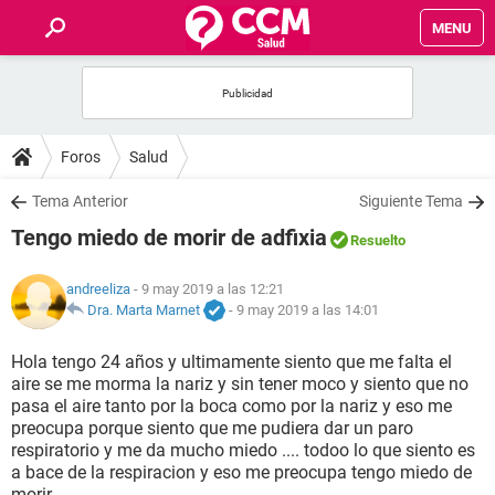
MENU
INICIO
FOROS
Foros
Salud
SALUD
Tema Anterior
Siguiente Tema
Tengo miedo de morir de adfixia
Resuelto
FAMILIA
andreeliza
- 9 may 2019 a las 12:21
NUTRICIÓN
Dra. Marta Marnet
-
9 may 2019 a las 14:01
Hola tengo 24 años y ultimamente siento que me falta el
BIENESTAR
aire se me morma la nariz y sin tener moco y siento que no
pasa el aire tanto por la boca como por la nariz y eso me
SEXUALIDAD
preocupa porque siento que me pudiera dar un paro
respiratorio y me da mucho miedo .... todoo lo que siento es
a bace de la respiracion y eso me preocupa tengo miedo de
GLOSARIO
morir